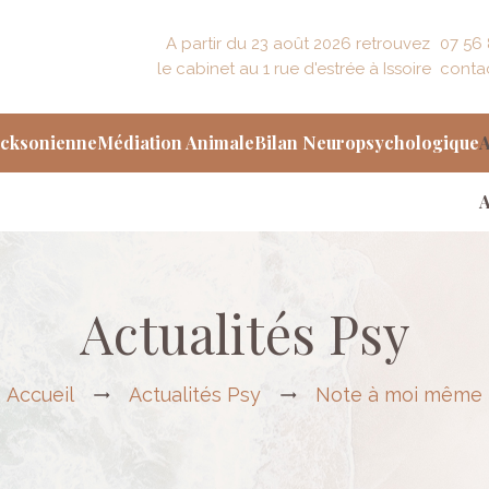
A partir du 23 août 2026 retrouvez
07 56 
le cabinet au 1 rue d'estrée à Issoire
conta
icksonienne
Médiation Animale
Bilan Neuropsychologique
A
icksonienne
Médiation Animale
Bilan Neuropsychologique
A
Actualités Psy
Accueil
Actualités Psy
Note à moi même