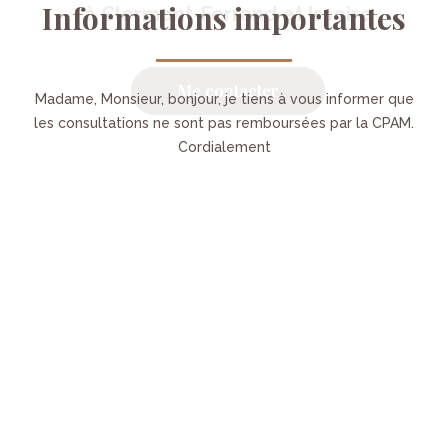
Informations
importantes
à
Clermont-Ferrand
et
Issoire
Me contacter
Madame, Monsieur, bonjour, je tiens à vous informer que
les consultations ne sont pas remboursées par la CPAM.
Cordialement